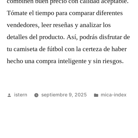
combinen buen precio con calidad aceptable.
Tómate el tiempo para comparar diferentes
vendedores, leer reseñas y analizar los
detalles del producto. Así, podrás disfrutar de
tu camiseta de fútbol con la certeza de haber
hecho una compra inteligente y sin riesgos.
Publicado
Publicado
istern
septiembre 9, 2025
mica-index
por
en