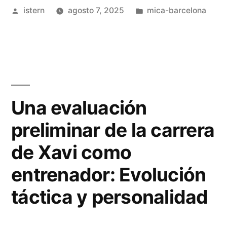
Publicado
Publicado
istern
agosto 7, 2025
mica-barcelona
por
en
Una evaluación
preliminar de la carrera
de Xavi como
entrenador: Evolución
táctica y personalidad