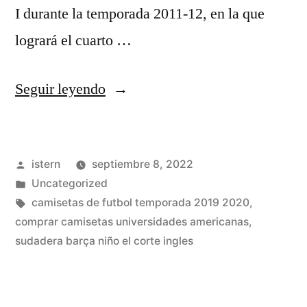
I durante la temporada 2011-12, en la que
logrará el cuarto …
«camisetas
Seguir leyendo
futbol
usadas»
Publicado
istern
septiembre 8, 2022
por
Publicado
Uncategorized
en
Etiquetas:
camisetas de futbol temporada 2019 2020
,
comprar camisetas universidades americanas
,
sudadera barça niño el corte ingles