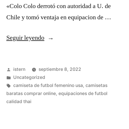
«Colo Colo derrotó con autoridad a U. de
Chile y tomó ventaja en equipacion de …
«camisetas
Seguir leyendo
futbol
imitacion
Publicado
istern
septiembre 8, 2022
baratas»
por
Publicado
Uncategorized
en
Etiquetas:
camiseta de futbol femenino usa
,
camisetas
baratas comprar online
,
equipaciones de futbol
calidad thai