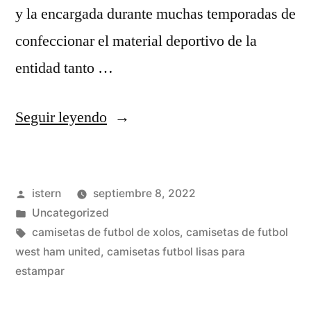
y la encargada durante muchas temporadas de
confeccionar el material deportivo de la
entidad tanto …
«bountycamisetas
Seguir leyendo
com
tienda»
Publicado
istern
septiembre 8, 2022
por
Publicado
Uncategorized
en
Etiquetas:
camisetas de futbol de xolos
,
camisetas de futbol
west ham united
,
camisetas futbol lisas para
estampar