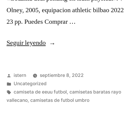
Olney, 2005, equipacion athletic bilbao 2022
23 pp. Puedes Comprar …
«camisetas
Seguir leyendo
futbol
version
Publicado
istern
septiembre 8, 2022
jugador»
por
Publicado
Uncategorized
en
Etiquetas:
camiseta de eeuu futbol
,
camisetas baratas rayo
vallecano
,
camisetas de futbol umbro