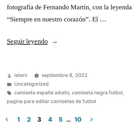
fotografía de Fernando Martín, con la leyenda
“Siempre en nuestro corazón”. El …
«fc
Seguir leyendo
barcelona
store
Publicado
istern
septiembre 8, 2022
mexico»
por
Publicado
Uncategorized
en
Etiquetas:
camiseta españa adulto
,
camiseta negra futbol
,
pagina para editar camisetas de futbol
1
2
3
4
5
…
10
Paginación