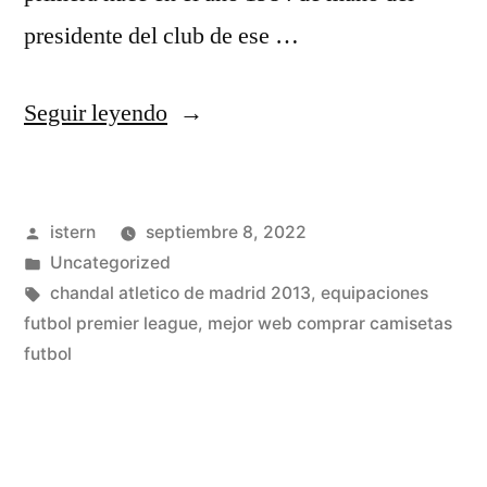
presidente del club de ese …
«comprar
Seguir leyendo
camisetas
imagine
Publicado
istern
septiembre 8, 2022
dragons»
por
Publicado
Uncategorized
en
Etiquetas:
chandal atletico de madrid 2013
,
equipaciones
futbol premier league
,
mejor web comprar camisetas
futbol