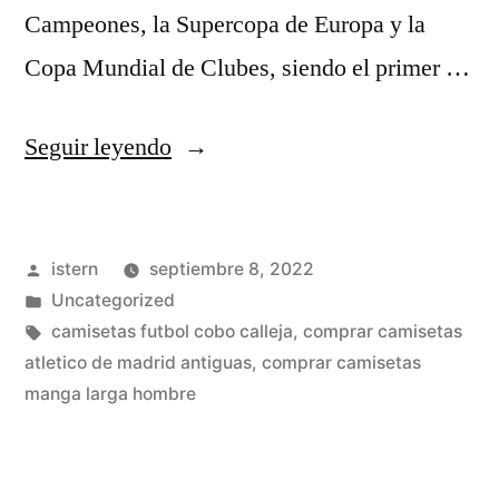
Campeones, la Supercopa de Europa y la
Copa Mundial de Clubes, siendo el primer …
«camisetas
Seguir leyendo
futbol
kappa»
Publicado
istern
septiembre 8, 2022
por
Publicado
Uncategorized
en
Etiquetas:
camisetas futbol cobo calleja
,
comprar camisetas
atletico de madrid antiguas
,
comprar camisetas
manga larga hombre