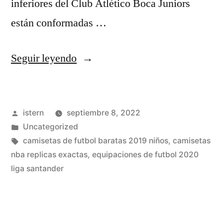
inferiores del Club Atlético Boca Juniors
están conformadas …
«camisetas
Seguir leyendo
basicas
unisex
Publicado
istern
septiembre 8, 2022
baratas»
por
Publicado
Uncategorized
en
Etiquetas:
camisetas de futbol baratas 2019 niños
,
camisetas
nba replicas exactas
,
equipaciones de futbol 2020
liga santander