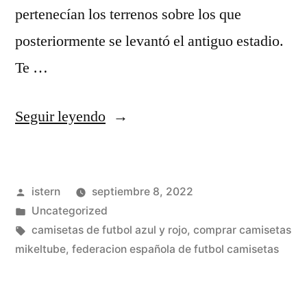
pertenecían los terrenos sobre los que
posteriormente se levantó el antiguo estadio.
Te …
«camisetas
Seguir leyendo
futbol
personalizadas»
Publicado
istern
septiembre 8, 2022
por
Publicado
Uncategorized
en
Etiquetas:
camisetas de futbol azul y rojo
,
comprar camisetas
mikeltube
,
federacion española de futbol camisetas