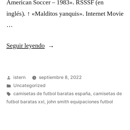
American Soccer – 1983». RSSSF (en
inglés). ↑ «Malditos yanquis». Internet Movie
…
«camisetas
Seguir leyendo
usa
basketball
Publicado
istern
septiembre 8, 2022
baratas»
por
Publicado
Uncategorized
en
Etiquetas:
camisetas de futbol baratas españa
,
camisetas de
futbol baratas xxl
,
john smith equipaciones futbol