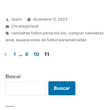
de
futbol»
Publicado
istern
diciembre 11, 2023
por
Publicado
Uncategorized
en
Etiquetas:
camisetas futbol persa bio bio
,
comprar camisetas
wow
,
equipaciones de futbol personalizadas
1
…
9
10
11
Paginación
de
Buscar
entradas
Buscar