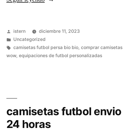
de
futbol»
Publicado
istern
diciembre 11, 2023
por
Publicado
Uncategorized
en
Etiquetas:
camisetas futbol persa bio bio
,
comprar camisetas
wow
,
equipaciones de futbol personalizadas
camisetas futbol envio
24 horas