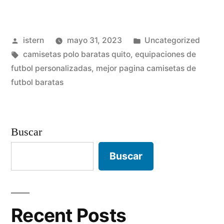
futbol
envio
Publicado
Publicado
istern
mayo 31, 2023
Uncategorized
24
por
Etiquetas:
en
camisetas polo baratas quito
,
equipaciones de
horas»
futbol personalizadas
,
mejor pagina camisetas de
futbol baratas
Buscar
Buscar
Recent Posts