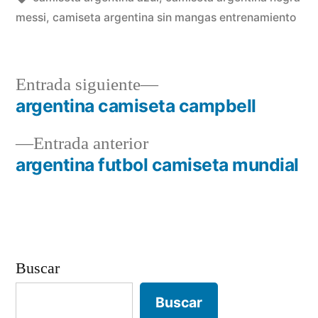
messi
,
camiseta argentina sin mangas entrenamiento
Entrada
Entrada siguiente
siguiente:
argentina camiseta campbell
Navegación
Entrada
Entrada anterior
de
anterior:
argentina futbol camiseta mundial
entradas
Buscar
Buscar