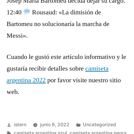
Josep Maria Bartomeu decida dejar su cargo.
12:40
Rousaud: «La dimisión de
Bartomeu no solucionaría la marcha de
Messi».
Cuando le gustó este artículo informativo y le
gustaría recibir detalles sobre
camiseta
argentina 2022
por favor visite nuestro sitio
web.
Publicado
Publicado
istern
junio 9, 2022
Uncategorized
por
Etiquetas:
en
camiseta argentina azul
,
camiseta argentina negra