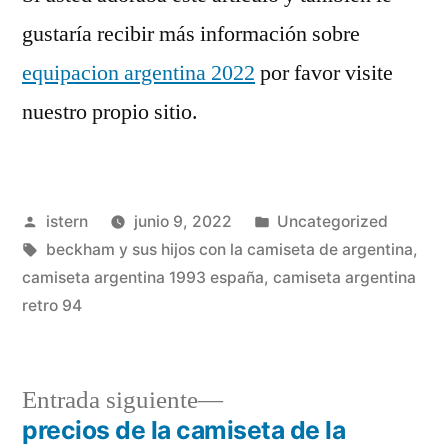
gustaría recibir más información sobre
equipacion argentina 2022
por favor visite
nuestro propio sitio.
Publicado
Publicado
istern
junio 9, 2022
Uncategorized
por
Etiquetas:
en
beckham y sus hijos con la camiseta de argentina
,
camiseta argentina 1993 españa
,
camiseta argentina
retro 94
Entrada
Entrada siguiente
siguiente:
precios de la camiseta de la