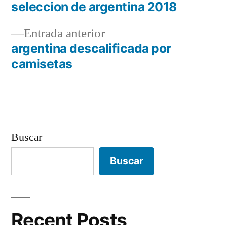
Navegación
seleccion de argentina 2018
de
Entrada
Entrada anterior
entradas
anterior:
argentina descalificada por
camisetas
Buscar
Buscar
Recent Posts