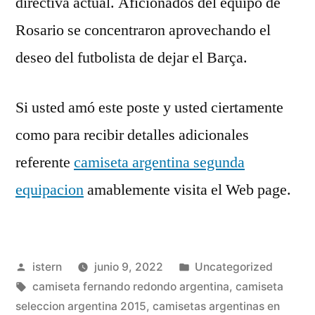
directiva actual. Aficionados del equipo de
Rosario se concentraron aprovechando el
deseo del futbolista de dejar el Barça.
Si usted amó este poste y usted ciertamente
como para recibir detalles adicionales
referente
camiseta argentina segunda
equipacion
amablemente visita el Web page.
Publicado
Publicado
istern
junio 9, 2022
Uncategorized
por
Etiquetas:
en
camiseta fernando redondo argentina
,
camiseta
seleccion argentina 2015
,
camisetas argentinas en