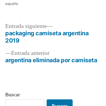
españa
Entrada
Entrada siguiente
siguiente:
packaging camiseta argentina
Navegación
2019
de
Entrada
Entrada anterior
entradas
anterior:
argentina eliminada por camiseta
Buscar
Buscar