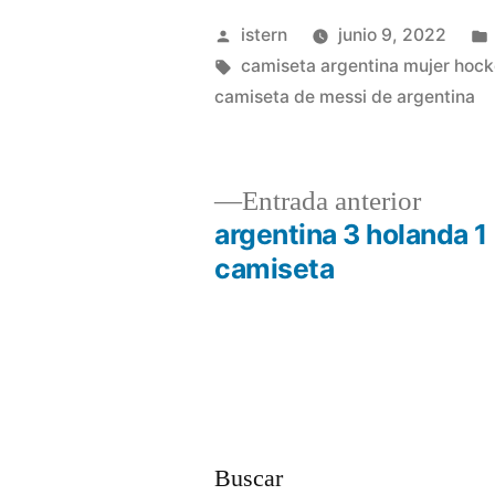
Publicado
istern
junio 9, 2022
por
Etiquetas:
camiseta argentina mujer hoc
camiseta de messi de argentina
Entrad
Entrada anterior
anterio
argentina 3 holanda 1
Navegación
camiseta
de
entradas
Buscar