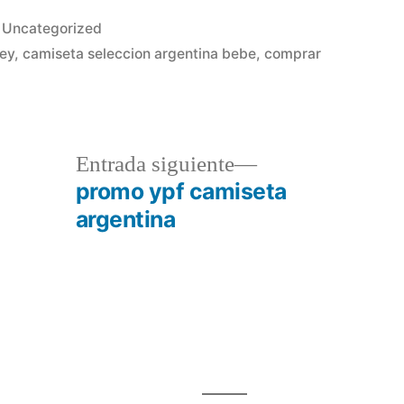
Publicado
Uncategorized
en
key
,
camiseta seleccion argentina bebe
,
comprar
a
Entrada
Entrada siguiente
r:
siguiente:
promo ypf camiseta
argentina