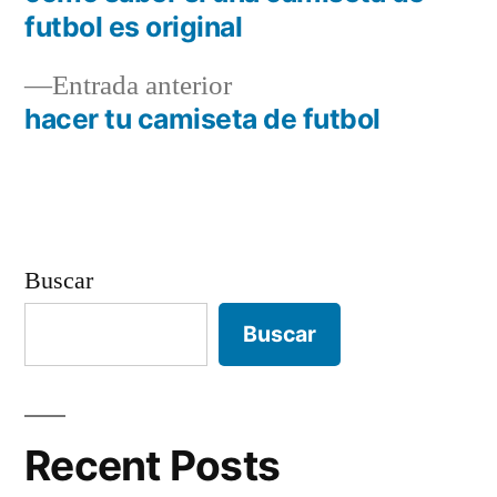
Navegación
futbol es original
de
Entrada
Entrada anterior
entradas
anterior:
hacer tu camiseta de futbol
Buscar
Buscar
Recent Posts