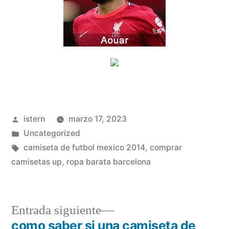
Publicado
istern
marzo 17, 2023
por
Publicado
Uncategorized
en
Etiquetas:
camiseta de futbol mexico 2014
,
comprar
camisetas up
,
ropa barata barcelona
Entrada
Entrada siguiente
siguiente:
como saber si una camiseta de