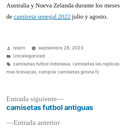
Australia y Nueva Zelanda durante los meses
de
camiseta senegal 2022
julio y agosto.
Publicado
istern
septiembre 28, 2023
por
Publicado
Uncategorized
en
Etiquetas:
camisetas futbol indonesia
,
camisetas las replicas
mas bravazas
,
comprar camisetas girona fc
Entrada
Entrada siguiente
siguiente:
camisetas futbol antiguas
Navegación
Entrada
Entrada anterior
de