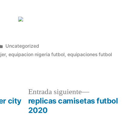
Publicado
Uncategorized
en
jer
,
equipacion nigeria futbol
,
equipaciones futbol
a
Entrada
Entrada siguiente
r:
siguiente:
r city
replicas camisetas futbol
2020