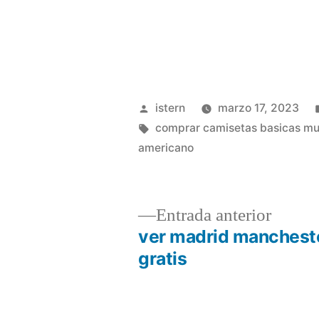
Publicado
istern
marzo 17, 2023
por
Etiquetas:
comprar camisetas basicas mu
americano
Entrad
Entrada anterior
anterio
ver madrid mancheste
Navegación
gratis
de