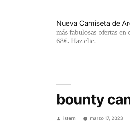
Saltar
al
Nueva Camiseta de Ar
contenido
más fabulosas ofertas en 
68€. Haz clic.
bounty cam
Publicado
istern
marzo 17, 2023
por