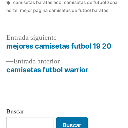
por
Etiquetas:
en
camisetas baratas acb
,
camisetas de futbol zona
norte
,
mejor pagina camisetas de futbol baratas
Entrada
Entrada siguiente
siguiente:
mejores camisetas futbol 19 20
Navegación
Entrada
Entrada anterior
de
anterior:
camisetas futbol warrior
entradas
Buscar
Buscar