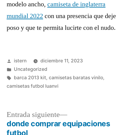
modelo ancho,
camiseta de inglaterra
mundial 2022
con una presencia que deje
poso y que te permita lucirte con el nudo.
Publicado
istern
diciembre 11, 2023
por
Publicado
Uncategorized
en
Etiquetas:
barca 2013 kit
,
camisetas baratas vinilo
,
camisetas futbol luanvi
Entrada
Entrada siguiente
siguiente:
donde comprar equipaciones
Navegación
futbol