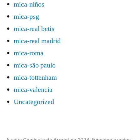
mica-niños
mica-psg
mica-real betis
mica-real madrid
mica-roma
mica-são paulo
mica-tottenham
mica-valencia
Uncategorized
Nueva Camiseta de Argentina 2024
,
Funciona gracias