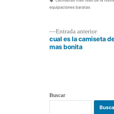
camisetas mas feas de la histor
equipaciones baratas
Entrad
Entrada anterior
anterio
cual es la camiseta de
Navegación
mas bonita
de
entradas
Buscar
Busca