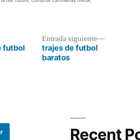
ia del futbol
,
comprar camisetas metal
,
a
Entrada
Entrada siguiente
r:
siguiente:
 futbol
trajes de futbol
baratos
Recent P
r