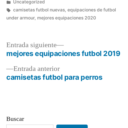
por
Publicado
Uncategorized
en
Etiquetas:
camisetas futbol nuevas
,
equipaciones de futbol
under armour
,
mejores equipaciones 2020
Entrada
Entrada siguiente
siguiente:
mejores equipaciones futbol 2019
Navegación
Entrada
Entrada anterior
de
anterior:
camisetas futbol para perros
entradas
Buscar