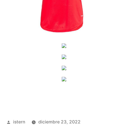
Publicado
istern
diciembre 23, 2022