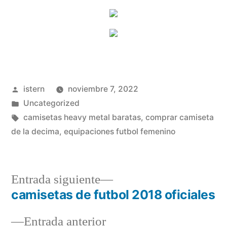
Publicado
istern
noviembre 7, 2022
por
Publicado
Uncategorized
en
Etiquetas:
camisetas heavy metal baratas
,
comprar camiseta
de la decima
,
equipaciones futbol femenino
Entrada
Entrada siguiente
siguiente:
camisetas de futbol 2018 oficiales
Navegación
Entrada
Entrada anterior