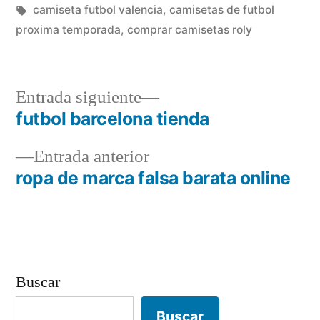
por
Etiquetas:
en
camiseta futbol valencia
,
camisetas de futbol
proxima temporada
,
comprar camisetas roly
Entrada
Entrada siguiente
siguiente:
futbol barcelona tienda
Navegación
Entrada
Entrada anterior
de
anterior:
ropa de marca falsa barata online
entradas
Buscar
Buscar