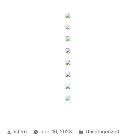
Publicado
Publicado
istern
abril 10, 2023
Uncategorized