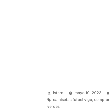
Publicado
istern
mayo 10, 2023
por
Etiquetas:
camisetas futbol vigo
,
comprar
verdes