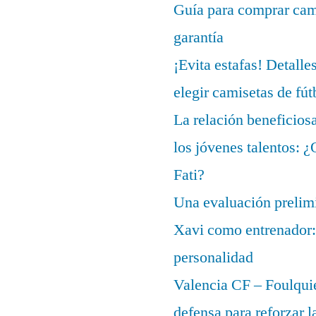
Guía para comprar cami
garantía
¡Evita estafas! Detalle
elegir camisetas de fút
La relación beneficios
los jóvenes talentos: 
Fati?
Una evaluación prelimi
Xavi como entrenador: 
personalidad
Valencia CF – Foulquie
defensa para reforzar 