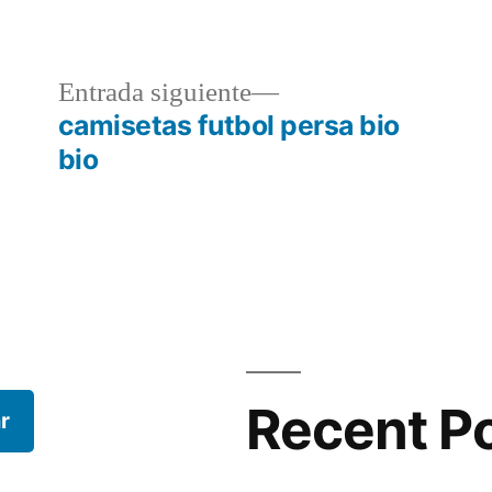
a
Entrada
Entrada siguiente
r:
siguiente:
camisetas futbol persa bio
bio
Recent P
r