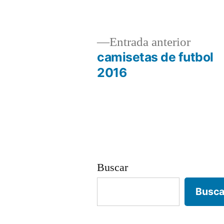
Entrad
Entrada anterior
anterio
camisetas de futbol
Navegación
2016
de
entradas
Buscar
Busca