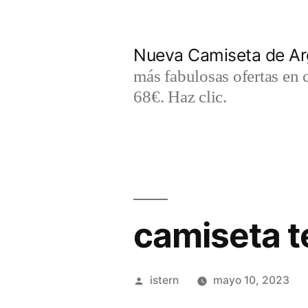
Saltar
al
Nueva Camiseta de Ar
contenido
más fabulosas ofertas en 
68€. Haz clic.
camiseta t
Publicado
istern
mayo 10, 2023
por