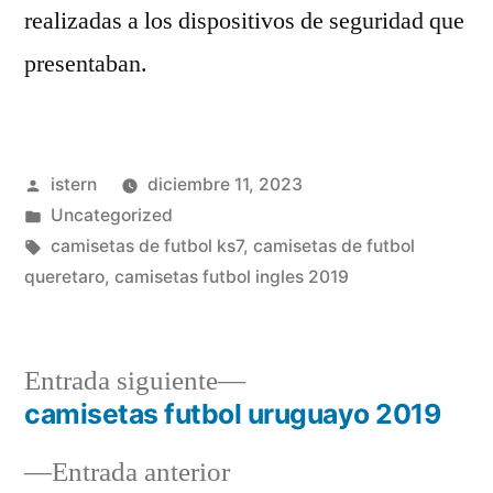
realizadas a los dispositivos de seguridad que
presentaban.
Publicado
istern
diciembre 11, 2023
por
Publicado
Uncategorized
en
Etiquetas:
camisetas de futbol ks7
,
camisetas de futbol
queretaro
,
camisetas futbol ingles 2019
Entrada
Entrada siguiente
siguiente:
camisetas futbol uruguayo 2019
Navegación
Entrada
Entrada anterior
de