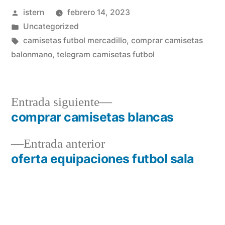
Publicado
istern
febrero 14, 2023
por
Publicado
Uncategorized
en
Etiquetas:
camisetas futbol mercadillo
,
comprar camisetas
balonmano
,
telegram camisetas futbol
Entrada
Entrada siguiente
siguiente:
comprar camisetas blancas
Navegación
Entrada
Entrada anterior
de
anterior:
oferta equipaciones futbol sala
entradas