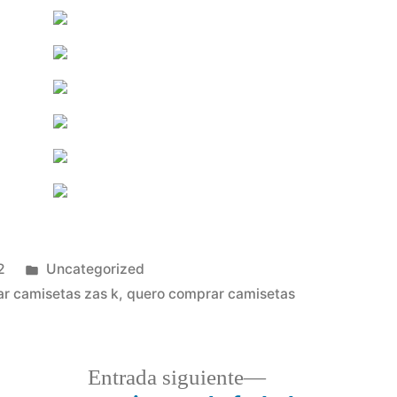
Publicado
2
Uncategorized
en
r camisetas zas k
,
quero comprar camisetas
a
Entrada
Entrada siguiente