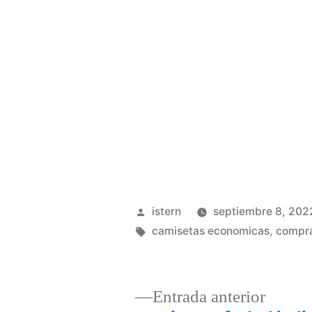
Publicado
istern
septiembre 8, 202
por
Etiquetas:
camisetas economicas
,
compra
Entrad
Entrada anterior