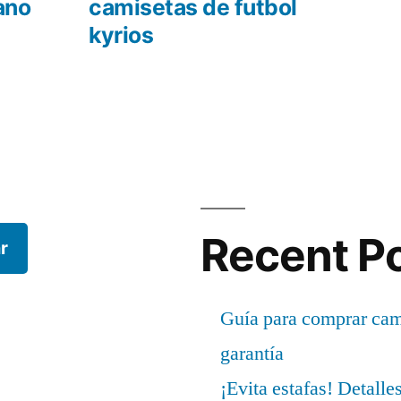
r:
siguiente:
ano
camisetas de futbol
kyrios
Recent P
r
Guía para comprar cami
garantía
¡Evita estafas! Detalle