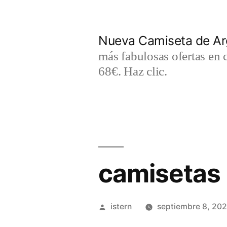
Saltar
al
Nueva Camiseta de Ar
contenido
más fabulosas ofertas en 
68€. Haz clic.
camisetas
Publicado
istern
septiembre 8, 20
por