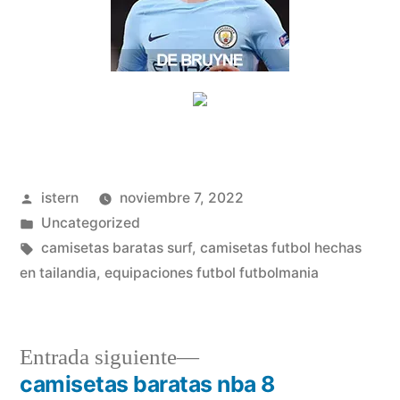
Publicado
istern
noviembre 7, 2022
por
Publicado
Uncategorized
en
Etiquetas:
camisetas baratas surf
,
camisetas futbol hechas
en tailandia
,
equipaciones futbol futbolmania
Entrada
Entrada siguiente
siguiente:
camisetas baratas nba 8