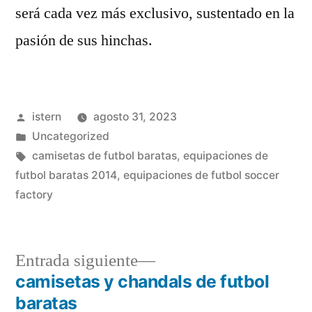
será cada vez más exclusivo, sustentado en la
pasión de sus hinchas.
Publicado
istern
agosto 31, 2023
por
Publicado
Uncategorized
en
Etiquetas:
camisetas de futbol baratas
,
equipaciones de
futbol baratas 2014
,
equipaciones de futbol soccer
factory
Entrada
Entrada siguiente
siguiente:
camisetas y chandals de futbol
Navegación
baratas