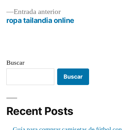
de
Entrada
Entrada anterior
entradas
anterior:
ropa tailandia online
Buscar
Buscar
Recent Posts
Guía para comprar camisetas de fútbol con