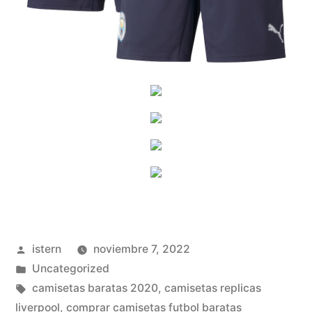
Publicado
istern
noviembre 7, 2022
por
Publicado
Uncategorized
en
Etiquetas:
camisetas baratas 2020
,
camisetas replicas
liverpool
,
comprar camisetas futbol baratas