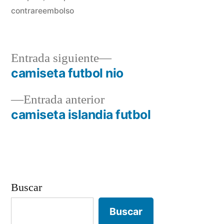
contrareembolso
Entrada
Entrada siguiente
siguiente:
camiseta futbol nio
Navegación
Entrada
Entrada anterior
de
anterior:
camiseta islandia futbol
entradas
Buscar
Buscar