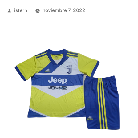
Publicado
istern
noviembre 7, 2022
por