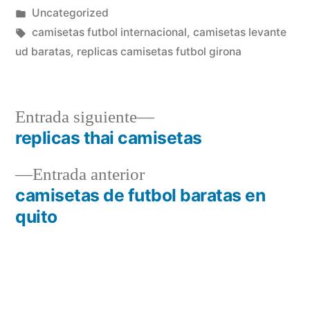
por
Publicado
Uncategorized
en
Etiquetas:
camisetas futbol internacional
,
camisetas levante
ud baratas
,
replicas camisetas futbol girona
Entrada
Entrada siguiente
siguiente:
replicas thai camisetas
Navegación
Entrada
Entrada anterior
de
anterior:
camisetas de futbol baratas en
entradas
quito