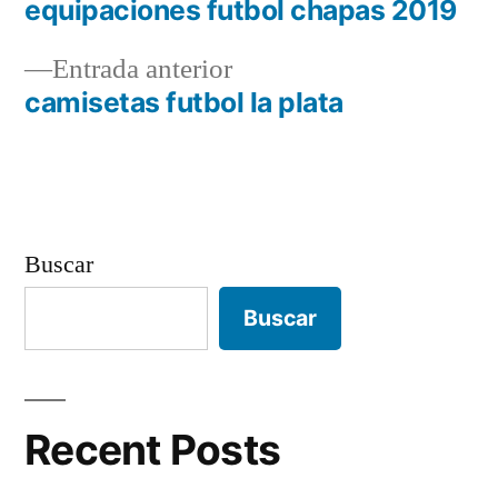
siguiente:
equipaciones futbol chapas 2019
Navegación
Entrada
Entrada anterior
de
anterior:
camisetas futbol la plata
entradas
Buscar
Buscar
Recent Posts