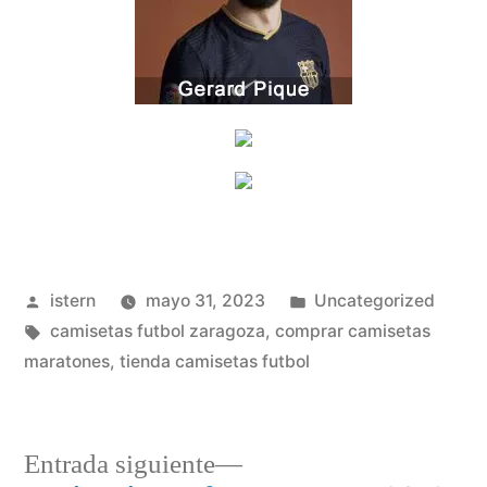
Publicado
Publicado
istern
mayo 31, 2023
Uncategorized
por
Etiquetas:
en
camisetas futbol zaragoza
,
comprar camisetas
maratones
,
tienda camisetas futbol
Entrada
Entrada siguiente