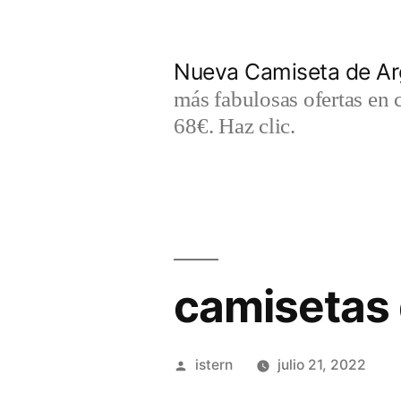
Saltar
al
Nueva Camiseta de Ar
contenido
más fabulosas ofertas en 
68€. Haz clic.
camisetas d
Publicado
istern
julio 21, 2022
por