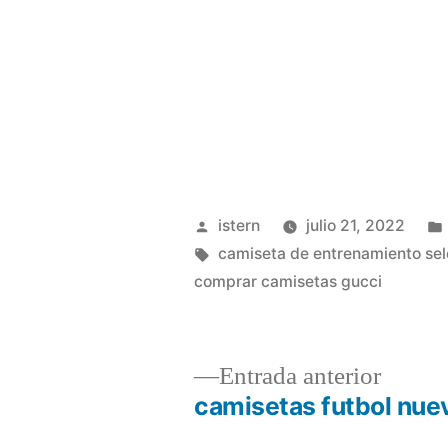
Publicado
istern
julio 21, 2022
por
Etiquetas:
camiseta de entrenamiento sel
comprar camisetas gucci
Entrad
Entrada anterior
anterio
camisetas futbol nue
Navegación