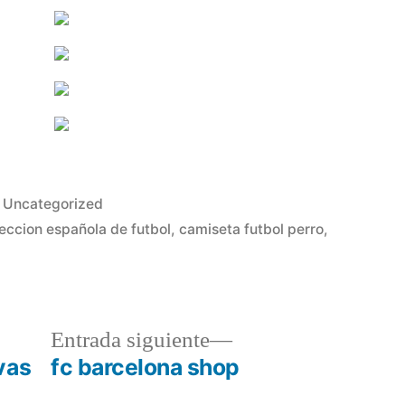
Publicado
Uncategorized
en
eccion española de futbol
,
camiseta futbol perro
,
a
Entrada
Entrada siguiente
r:
siguiente:
vas
fc barcelona shop