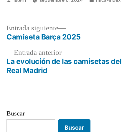
istern
septiembre 6, 2024
mica-index
por
en
Entrada
Entrada siguiente
siguiente:
Camiseta Barça 2025
Navegación
Entrada
Entrada anterior
de
anterior:
La evolución de las camisetas del
entradas
Real Madrid
Buscar
Buscar