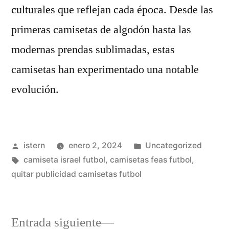
culturales que reflejan cada época. Desde las
primeras camisetas de algodón hasta las
modernas prendas sublimadas, estas
camisetas han experimentado una notable
evolución.
Publicado
Publicado
istern
enero 2, 2024
Uncategorized
por
Etiquetas:
en
camiseta israel futbol
,
camisetas feas futbol
,
quitar publicidad camisetas futbol
Entrada
Entrada siguiente