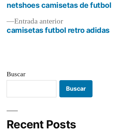
siguiente:
netshoes camisetas de futbol
Navegación
Entrada
Entrada anterior
de
anterior:
camisetas futbol retro adidas
entradas
Buscar
Buscar
Recent Posts