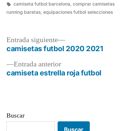
por
Etiquetas:
en
camiseta futbol barcelona
,
comprar camisetas
running baratas
,
equipaciones futbol selecciones
Entrada
Entrada siguiente
siguiente:
camisetas futbol 2020 2021
Navegación
Entrada
Entrada anterior
de
anterior:
camiseta estrella roja futbol
entradas
Buscar
Buscar