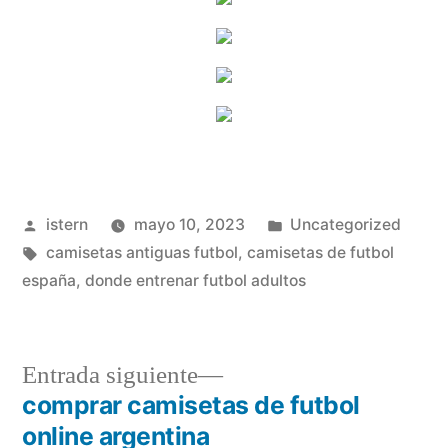
Publicado
Publicado
istern
mayo 10, 2023
Uncategorized
por
Etiquetas:
en
camisetas antiguas futbol
,
camisetas de futbol
españa
,
donde entrenar futbol adultos
Entrada
Entrada siguiente
siguiente:
comprar camisetas de futbol
Navegación
online argentina