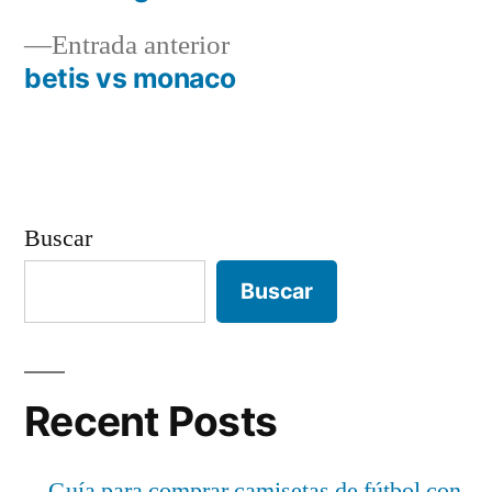
de
Entrada
Entrada anterior
entradas
anterior:
betis vs monaco
Buscar
Buscar
Recent Posts
Guía para comprar camisetas de fútbol con