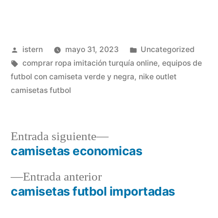
Publicado
Publicado
istern
mayo 31, 2023
Uncategorized
por
Etiquetas:
en
comprar ropa imitación turquía online
,
equipos de
futbol con camiseta verde y negra
,
nike outlet
camisetas futbol
Entrada
Entrada siguiente
siguiente:
camisetas economicas
Navegación
Entrada
Entrada anterior
de
anterior:
camisetas futbol importadas
entradas