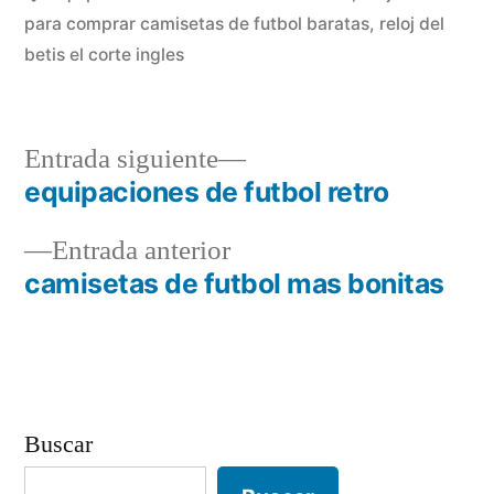
para comprar camisetas de futbol baratas
,
reloj del
betis el corte ingles
Entrada
Entrada siguiente
siguiente:
equipaciones de futbol retro
Navegación
Entrada
Entrada anterior
de
anterior:
camisetas de futbol mas bonitas
entradas
Buscar