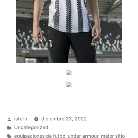
Publicado
istern
diciembre 23, 2022
por
Publicado
Uncategorized
en
Etiquetas:
equipaciones de futbol under armour
,
mejor sitio