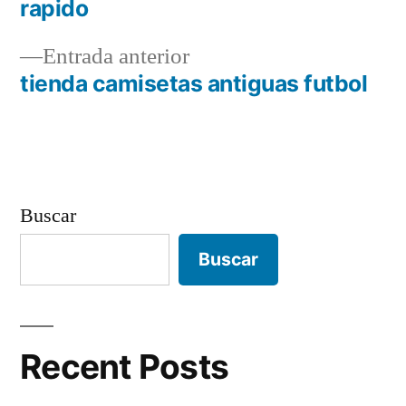
Navegación
rapido
de
Entrada
Entrada anterior
entradas
anterior:
tienda camisetas antiguas futbol
Buscar
Buscar
Recent Posts