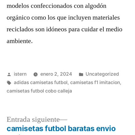
modelos confeccionados con algodón
orgánico como los que incluyen materiales
reciclados son idóneos para cuidar el medio
ambiente.
Publicado
Publicado
istern
enero 2, 2024
Uncategorized
por
Etiquetas:
en
adidas camisetas futbol
,
camisetas f1 imitacion
,
camisetas futbol cobo calleja
Entrada
Entrada siguiente
siguiente:
camisetas futbol baratas envio