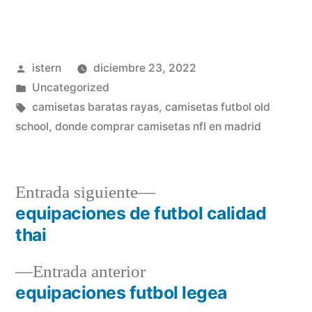
Publicado
istern
diciembre 23, 2022
por
Publicado
Uncategorized
en
Etiquetas:
camisetas baratas rayas
,
camisetas futbol old
school
,
donde comprar camisetas nfl en madrid
Entrada
Entrada siguiente
siguiente:
equipaciones de futbol calidad
Navegación
thai
de
Entrada
Entrada anterior
entradas
anterior:
equipaciones futbol legea