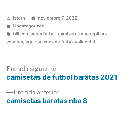
Publicado
istern
noviembre 7, 2022
por
Publicado
Uncategorized
en
Etiquetas:
bill camisetas futbol
,
camisetas nba replicas
exactas
,
equipaciones de futbol valladolid
Entrada
Entrada siguiente
siguiente:
camisetas de futbol baratas 2021
Navegación
Entrada
Entrada anterior
de
anterior:
camisetas baratas nba 8
entradas