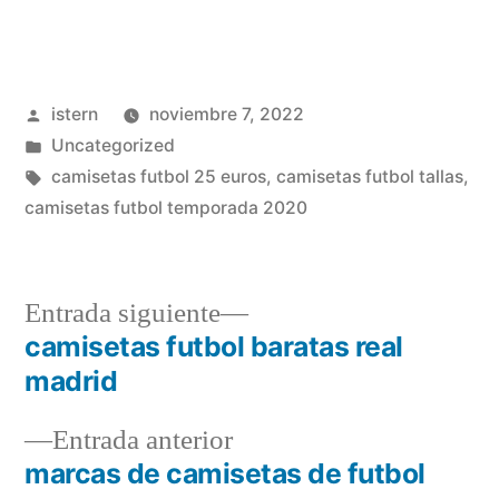
Publicado
istern
noviembre 7, 2022
por
Publicado
Uncategorized
en
Etiquetas:
camisetas futbol 25 euros
,
camisetas futbol tallas
,
camisetas futbol temporada 2020
Entrada
Entrada siguiente
siguiente:
camisetas futbol baratas real
Navegación
madrid
de
Entrada
Entrada anterior
entradas
anterior:
marcas de camisetas de futbol