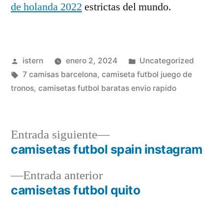
de holanda 2022
estrictas del mundo.
Publicado
Publicado
istern
enero 2, 2024
Uncategorized
por
Etiquetas:
en
7 camisas barcelona
,
camiseta futbol juego de
tronos
,
camisetas futbol baratas envio rapido
Entrada
Entrada siguiente
siguiente:
camisetas futbol spain instagram
Navegación
Entrada
Entrada anterior
de
anterior:
camisetas futbol quito
entradas