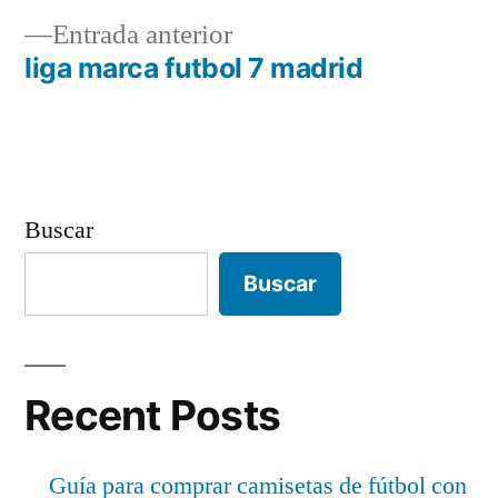
Navegación
Entrada
Entrada anterior
de
anterior:
liga marca futbol 7 madrid
entradas
Buscar
Buscar
Recent Posts
Guía para comprar camisetas de fútbol con