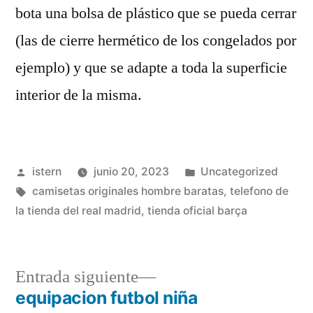
bota una bolsa de plástico que se pueda cerrar
(las de cierre hermético de los congelados por
ejemplo) y que se adapte a toda la superficie
interior de la misma.
Publicado
Publicado
istern
junio 20, 2023
Uncategorized
por
Etiquetas:
en
camisetas originales hombre baratas
,
telefono de
la tienda del real madrid
,
tienda oficial barça
Entrada
Entrada siguiente
siguiente:
equipacion futbol niña