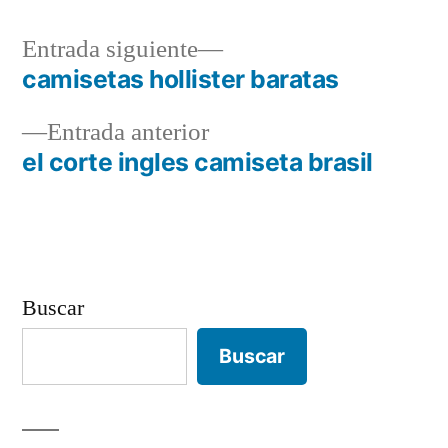
Entrada
Entrada siguiente
siguiente:
camisetas hollister baratas
Navegación
Entrada
Entrada anterior
de
anterior:
el corte ingles camiseta brasil
entradas
Buscar
Buscar