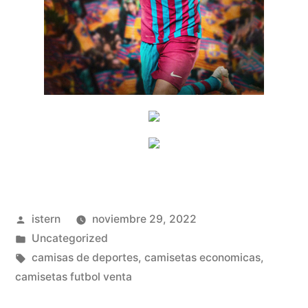
Publicado
istern
noviembre 29, 2022
por
Publicado
Uncategorized
en
Etiquetas:
camisas de deportes
,
camisetas economicas
,
camisetas futbol venta