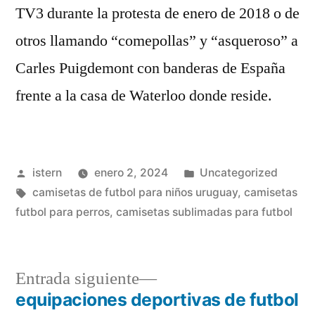
TV3 durante la protesta de enero de 2018 o de
otros llamando “comepollas” y “asqueroso” a
Carles Puigdemont con banderas de España
frente a la casa de Waterloo donde reside.
Publicado
Publicado
istern
enero 2, 2024
Uncategorized
por
Etiquetas:
en
camisetas de futbol para niños uruguay
,
camisetas
futbol para perros
,
camisetas sublimadas para futbol
Entrada
Entrada siguiente
siguiente:
equipaciones deportivas de futbol