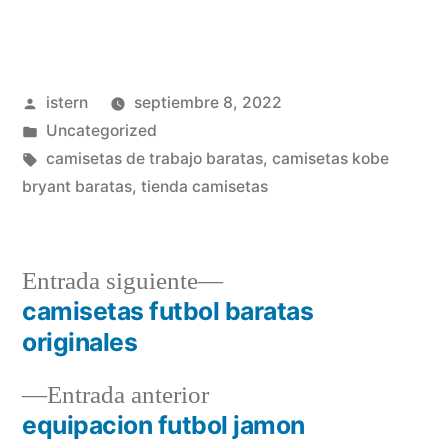
Publicado
istern
septiembre 8, 2022
por
Publicado
Uncategorized
en
Etiquetas:
camisetas de trabajo baratas
,
camisetas kobe
bryant baratas
,
tienda camisetas
Entrada
Entrada siguiente
siguiente:
camisetas futbol baratas
Navegación
originales
de
Entrada
Entrada anterior
entradas
anterior:
equipacion futbol jamon