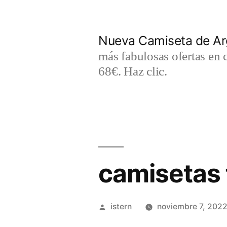
Saltar
al
Nueva Camiseta de Ar
contenido
más fabulosas ofertas en 
68€. Haz clic.
camisetas f
Publicado
istern
noviembre 7, 202
por