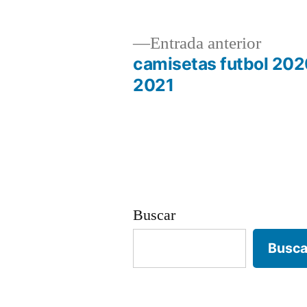
Entrad
Entrada anterior
anterio
camisetas futbol 20
Navegación
2021
de
entradas
Buscar
Busca