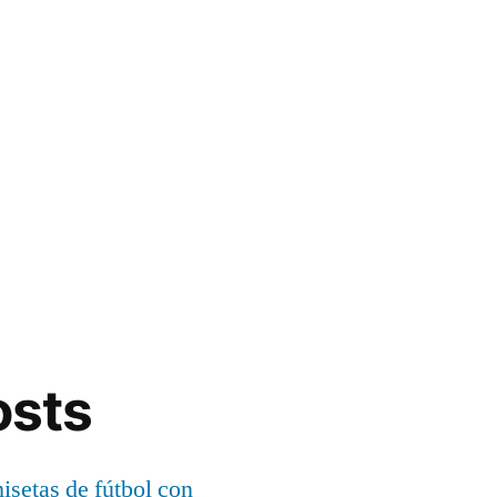
osts
setas de fútbol con