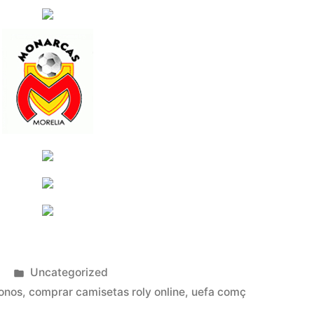
Publicado
Uncategorized
en
ronos
,
comprar camisetas roly online
,
uefa comç