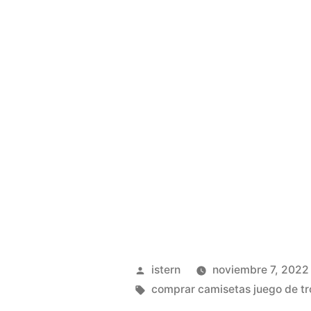
Publicado
istern
noviembre 7, 2022
por
Etiquetas:
comprar camisetas juego de t