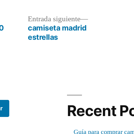
a
Entrada
Entrada siguiente
r:
siguiente:
20
camiseta madrid
estrellas
Recent P
r
Guía para comprar cami