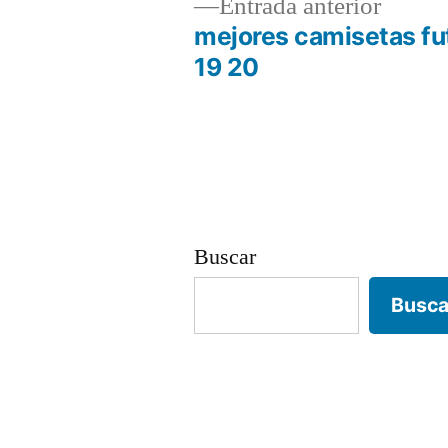
Entrad
Entrada anterior
anterio
mejores camisetas fu
Navegación
19 20
de
entradas
Buscar
Busca