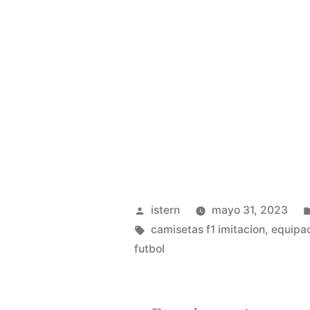
Publicado
istern
mayo 31, 2023
por
Etiquetas:
camisetas f1 imitacion
,
equipac
futbol