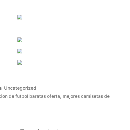
Publicado
Uncategorized
en
ion de futbol baratas oferta
,
mejores camisetas de