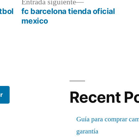
a
Entrada
Entrada siguiente
r:
siguiente:
tbol
fc barcelona tienda oficial
mexico
Recent P
r
Guía para comprar cami
garantía