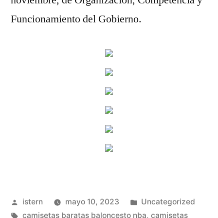
noviembre, de Organización, Competencia y
Funcionamiento del Gobierno.
Publicado
Publicado
istern
mayo 10, 2023
Uncategorized
por
Etiquetas:
en
camisetas baratas baloncesto nba
,
camisetas