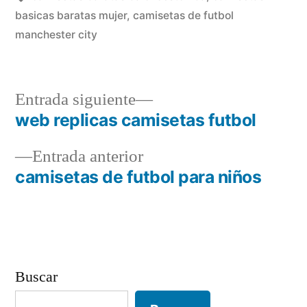
basicas baratas mujer
,
camisetas de futbol
manchester city
Entrada
Entrada siguiente
siguiente:
web replicas camisetas futbol
Navegación
Entrada
Entrada anterior
de
anterior:
camisetas de futbol para niños
entradas
Buscar