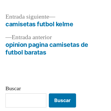
Entrada
Entrada siguiente
siguiente:
camisetas futbol kelme
Navegación
Entrada
Entrada anterior
de
anterior:
opinion pagina camisetas de
entradas
futbol baratas
Buscar
Buscar