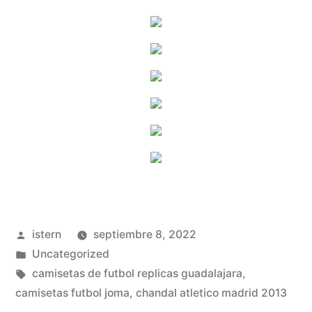
Publicado
istern
septiembre 8, 2022
por
Publicado
Uncategorized
en
Etiquetas:
camisetas de futbol replicas guadalajara
,
camisetas futbol joma
,
chandal atletico madrid 2013