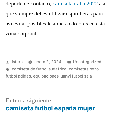
deporte de contacto,
camiseta italia 2022
así
que siempre debes utilizar espinilleras para
así evitar posibles lesiones o dolores en esta
zona corporal.
Publicado
Publicado
istern
enero 2, 2024
Uncategorized
por
Etiquetas:
en
camiseta de futbol sudafrica
,
camisetas retro
futbol adidas
,
equipaciones luanvi futbol sala
Entrada
Entrada siguiente
siguiente:
camiseta futbol españa mujer
Navegación