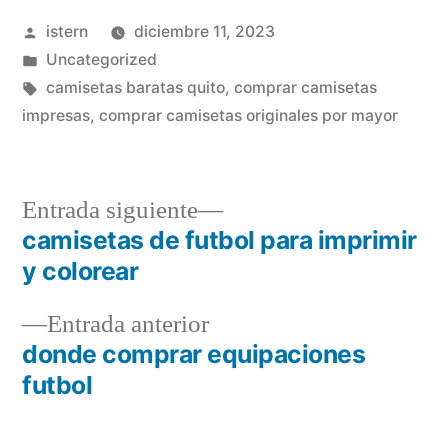
Publicado
istern
diciembre 11, 2023
por
Publicado
Uncategorized
en
Etiquetas:
camisetas baratas quito
,
comprar camisetas
impresas
,
comprar camisetas originales por mayor
Entrada
Entrada siguiente
siguiente:
camisetas de futbol para imprimir
Navegación
y colorear
de
Entrada
Entrada anterior
entradas
anterior:
donde comprar equipaciones
futbol