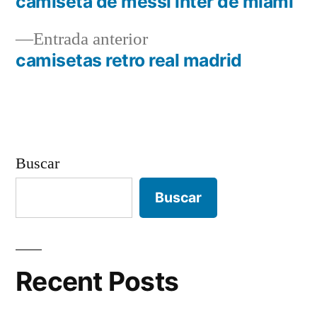
siguiente:
camiseta de messi inter de miami
Navegación
Entrada
Entrada anterior
de
anterior:
camisetas retro real madrid
entradas
Buscar
Buscar
Recent Posts