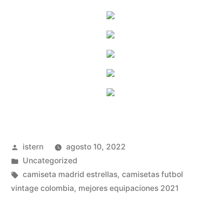
Publicado
istern
agosto 10, 2022
por
Publicado
Uncategorized
en
Etiquetas:
camiseta madrid estrellas
,
camisetas futbol
vintage colombia
,
mejores equipaciones 2021