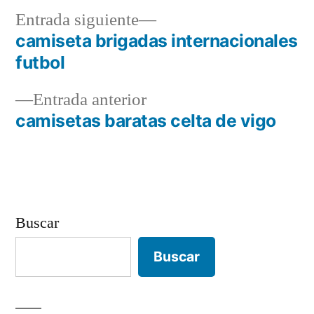
Entrada
Entrada siguiente
siguiente:
camiseta brigadas internacionales
Navegación
futbol
de
Entrada
Entrada anterior
entradas
anterior:
camisetas baratas celta de vigo
Buscar
Buscar